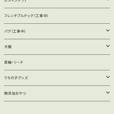
ボストンテリア
て優しく手洗いをしてください。 印刷部分を強く
入っていますが、箸にボストンテリアが入ってい
擦ると色落ちすることがあります。
ない！ 小さいから無いのかな〜と思っていた時
アクセサリー
フレンチブルドッグ（工事中）
に・・・ なぜかアメリカで発見！（なんでアメリ
カ？） これは皆んなに使って欲しい！ 思わず店
アパレル
パグ（工事中）
頭で大人買い！（はっきり言って買い占め） 誠に
申し訳ありませんが限定２０セットとなります。
日用雑貨
アクセサリー
犬服
素材：竹 数量：５膳 サイズ：22.5cm
インテリア
アパレル
冬服
首輪・リード
バック・カバン・ポーチ
日用品
うちの子グッズ
インテリア
トゥースフェアリーボックス
無添加おやつ
バック・カバン・ポーチ
お試し品