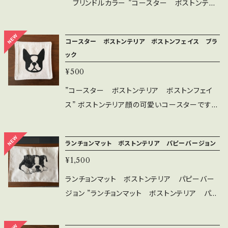
綿100％ ※生地に見られる黒い粒は綿カスと呼
ブリンドルカラー ”コースター ボストンテリ
ばれるコットンの殻のかけらで、シミ等の汚れで
ア ボストンLOVE” ボストンテリアの可愛いコ
はありません。生地の製造過程上、避けることが
ースターです。 コースターとしてはもちろんです
コースター ボストンテリア ボストンフェイス ブラ
出来ませんので予めご了承ください。 ＜お手入
が、一輪挿しの花瓶敷や 小物置としてもお使い
ック
れ＞ 中性洗剤にて優しく手洗いをしてください。
いただけます。 素材は帆布11号生成の2枚仕立
¥500
印刷部分を強く擦ると色落ちすることがありま
てにシルクスクリーンにて 印刷をしております。
す。
＜サイズ＞ 縦横：約9.5cm ＜素材＞ 綿100％
”コースター ボストンテリア ボストンフェイ
※生地に見られる黒い粒は綿カスと呼ばれるコ
ス” ボストンテリア顔の可愛いコースターです。
ットンの殻のかけらで、シミ等の汚れではありま
コースターとしてはもちろんですが、一輪挿しの
せん。生地の製造過程上、避けることが出来ませ
花瓶敷や 小物置としてもお使いいただけます。
ランチョンマット ボストンテリア パピーバージョン
んので予めご了承ください。 ＜お手入れ＞ 中性
素材は帆布11号生成の2枚仕立てにシルクスク
洗剤にて優しく手洗いをしてください。 印刷部分
¥1,500
リーンにて 印刷をしております。 ＜サイズ＞ 縦
を強く擦ると色落ちすることがあります。
横：約9.5cm ＜素材＞ 綿100％ ※生地に見ら
ランチョンマット ボストンテリア パピーバー
れる黒い粒は綿カスと呼ばれるコットンの殻の
ジョン ”ランチョンマット ボストンテリア パピ
かけらで、シミ等の汚れではありません。生地の
ーバージョン” ボストンテリアのパピーが可愛い
製造過程上、避けることが出来ませんので予め
ランチョンマットです。 普段使いからホームパー