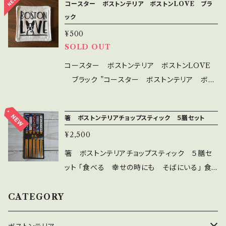
コースター ボストンテリア ボストンLOVE ブラ
ご了承ください。 ＜お手入れ＞ 中性洗剤にて優
ティー、我が子のご飯用まで幅広く お使いいた
ック
しく手洗いをしてください。 印刷部分を強く擦る
だけます。 フレームに入れて玄関、ウォールアー
と色落ちすることがあります。
¥500
トで飾っていただけます。 素材は帆布11号生成
SOLD OUT
の一枚仕立てにシルクスクリーンにて 印刷をし
ております。 ＜サイズ＞ 縦：約40cm 横：約30c
コースター ボストンテリア ボストンLOVE
m ＜素材＞ 綿100％ ※生地に見られる黒い粒
ブラック ”コースター ボストンテリア ボス
は綿カスと呼ばれるコットンの殻のかけらで、シ
トンLOVE” ボストンテリアの可愛いコースター
ミ等の汚れではありません。生地の製造過程上、
です。 コースターとしてはもちろんですが、一輪
箸 ボストンテリアチョップスティック ５膳セット
避けることが出来ませんので予めご了承くださ
挿しの花瓶敷や 小物置としてもお使いいただけ
¥2,500
い。 ＜お手入れ＞ 中性洗剤にて優しく手洗いを
ます。 素材は帆布11号生成の2枚仕立てにシル
してください。 印刷部分を強く擦ると色落ちする
クスクリーンにて 印刷をしております。 ＜サイズ
箸 ボストンテリアチョップスティック ５膳セ
ことがあります。
＞ 縦横：約9.5cm ＜素材＞ 綿100％ ※生地に
ット 「食べる 幸せの時にも そばにいる」 食
見られる黒い粒は綿カスと呼ばれるコットンの
事をする幸せなひと時にもボストンテリアがそ
殻のかけらで、シミ等の汚れではありません。生
ばに居ます。 ボストンテリアのグッズを知らず知
CATEGORY
地の製造過程上、避けることが出来ませんので
らず買っていると、 食卓の皿、茶碗、コップやグラ
予めご了承ください。 ＜お手入れ＞ 中性洗剤に
スはボストンテリアの（一部フレブル） イラストが