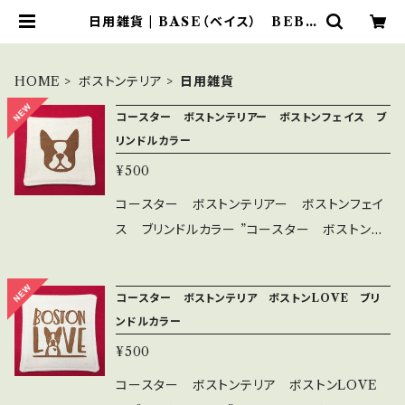
日用雑貨 | BASE（ベイス） BEBE
FACTORY ボストンテリア ボステ
リグッズ
HOME
ボストンテリア
日用雑貨
コースター ボストンテリアー ボストンフェイス ブ
リンドルカラー
¥500
コースター ボストンテリアー ボストンフェイ
ス ブリンドルカラー ”コースター ボストンテ
リア ボストンフェイス” ボストンテリア顔の可
愛いコースターです。 コースターとしてはもちろ
コースター ボストンテリア ボストンLOVE ブリ
んですが、一輪挿しの花瓶敷や 小物置としても
ンドルカラー
お使いいただけます。 素材は帆布11号生成の2
¥500
枚仕立てにシルクスクリーンにて 印刷をしてお
ります。 ＜サイズ＞ 縦横：約9.5cm ＜素材＞
コースター ボストンテリア ボストンLOVE