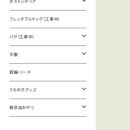
ボストンテリア
アクセサリー
フレンチブルドッグ（工事中）
アパレル
パグ（工事中）
日用雑貨
アクセサリー
犬服
インテリア
アパレル
冬服
首輪・リード
バック・カバン・ポーチ
日用品
うちの子グッズ
インテリア
トゥースフェアリーボックス
無添加おやつ
バック・カバン・ポーチ
お試し品