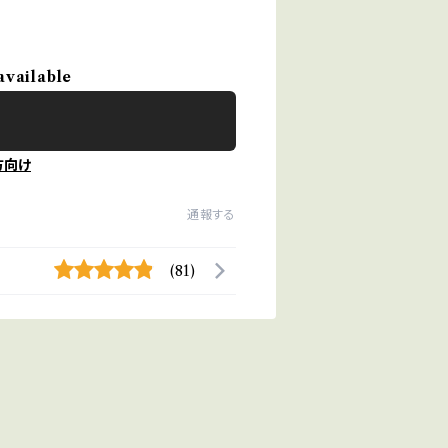
available
方向け
通報する
(81)