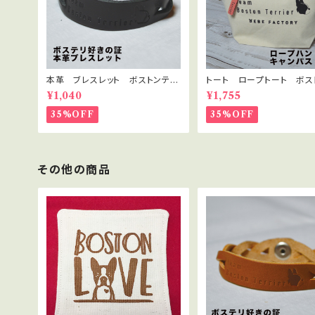
本革 ブレスレット ボストンテリ
トート ロープトート ボス
ア 本革ブレスレット（色：黒）
リア ロープハンドル キ
¥1,040
¥1,755
トート ナチュラル
35%OFF
35%OFF
その他の商品