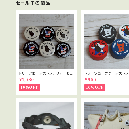
セール中の商品
トリーツ缶 ボストンテリア おや
トリーツ缶 プチ ボストン
つ入れ
ア おやつ入れ
¥1,080
¥900
10%OFF
10%OFF