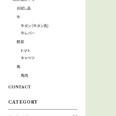
お試し品
牛
牛タン（牛タン先）
牛レバー
野菜
トマト
キャベツ
馬
馬肉
CONTACT
CATEGORY