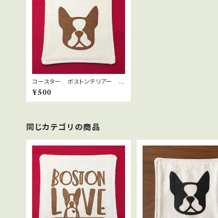
コースター ボストンテリアー
ボストンフェイス ブリンドルカラ
¥500
ー
同じカテゴリの商品